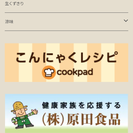
炒め物用
生くずきり
おでん・煮物・焼物・汁物用
涼味
すき焼き・肉じゃが・鍋物用
さしみこんにゃく
コンニャクイックシリーズ
ところてん
生芋こんにゃく
有機JAS認証商品