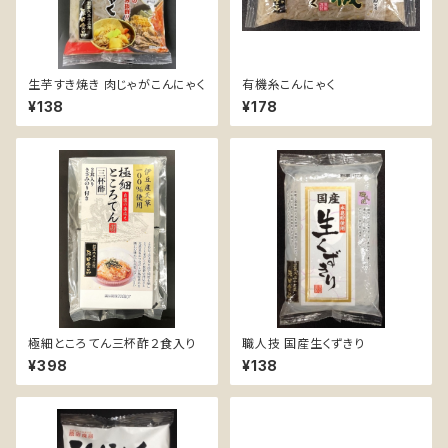
生芋すき焼き 肉じゃがこんにゃく
有機糸こんにゃく
¥138
¥178
極細ところてん三杯酢２食入り
職人技 国産生くずきり
¥398
¥138