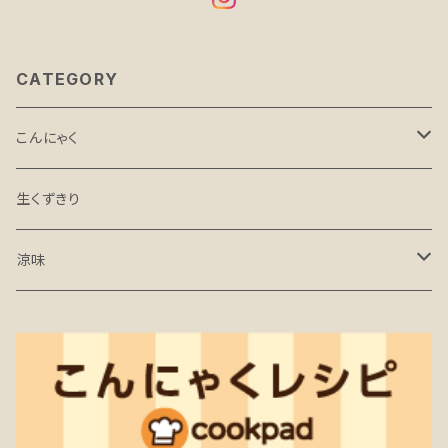
CATEGORY
こんにゃく
炒め物用
生くずきり
おでん・煮物・焼物・汁物用
涼味
すき焼き・肉じゃが・鍋物用
さしみこんにゃく
コンニャクイックシリーズ
ところてん
生芋こんにゃく