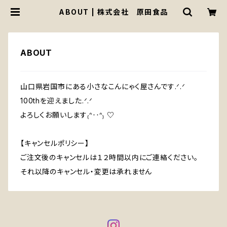
ABOUT | 株式会社 原田食品
ABOUT
山口県岩国市にある小さなこんにゃく屋さんです.ᐟ‪‪‬.ᐟ‪‪‬
100thを迎えました.ᐟ‪‪‬.ᐟ‪‪‬
よろしくお願いします₍ᐢ‥ᐢ₎ ♡
【キャンセルポリシー】
ご注文後のキャンセルは１２時間以内にご連絡ください。
それ以降のキャンセル・変更は承れません